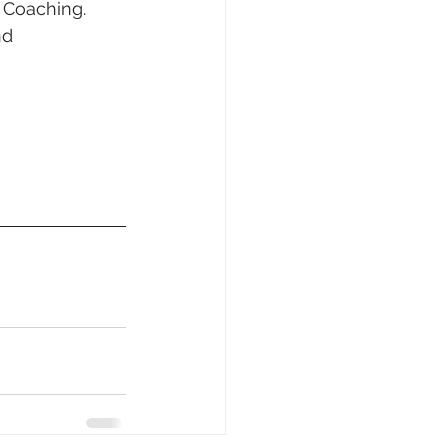
 Coaching.  
nd 