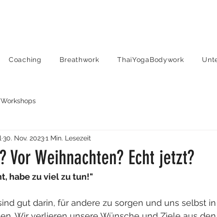
Coaching
Breathwork
ThaiYogaBodywork
Unt
Workshops
l
30. Nov. 2023
1 Min. Lesezeit
h? Vor Weihnachten? Echt jetzt?
t, habe zu viel zu tun!"
ind gut darin, für andere zu sorgen und uns selbst in
llen. Wir verlieren unsere Wünsche und Ziele aus de