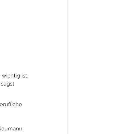
ichtig ist. 
 sagst
erufliche 
 Naumann. 