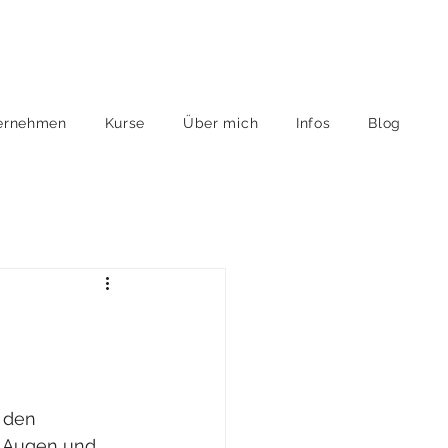
ernehmen
Kurse
Über mich
Infos
Blog
 den 
n Augen und 