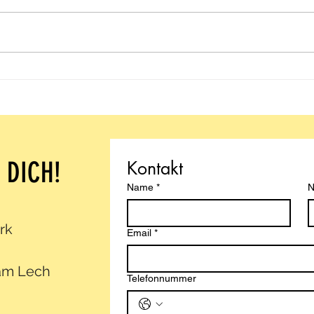
Mehr Energie & Lebensfreude | Ziele &
Die W
Zielerreichung
Lass D
 DICH!
Kontakt
Name
*
N
rk
Email
*
am Lech
Telefonnummer