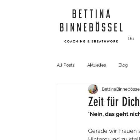
Du
All Posts
Aktuelles
Blog
BettinaBinnebösse
Zeit für Dic
"
Nein, das geht nich
Gerade wir Frauen s
Hintergrund zu ste