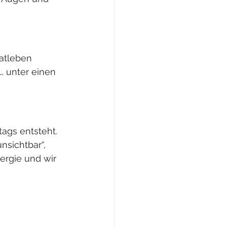
atleben 
 unter einen 
ags entsteht. 
sichtbar“, 
rgie und wir 