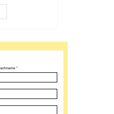
UNDERTÜTE im FRAUENZIMMER –
ich überraschen
achname
*