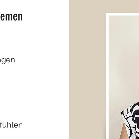
hemen
ungen
fühlen