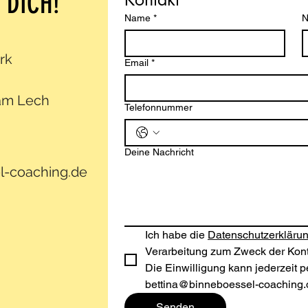
 DICH!
Name
*
N
rk
Email
*
am Lech
Telefonnummer
Deine Nachricht
l-coaching.de
Ich habe die 
Datenschutzerklärun
Verarbeitung zum Zweck der Kont
Die Einwilligung kann jederzeit pe
bettina@binneboessel-coaching.
Senden