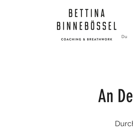
Du
An De
Durc