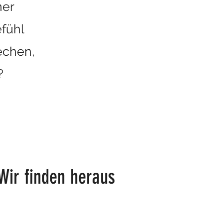
ner
fühl
echen,
?
Wir finden heraus