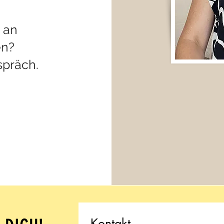
g an
en?
spräch.
Kontakt