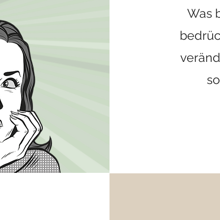
Was b
bedrüc
veränd
so