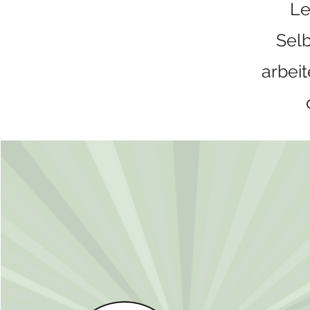
Le
Sel
arbei