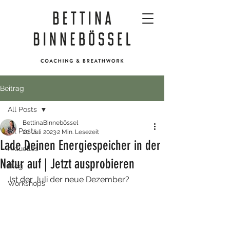
Beitrag
All Posts
BettinaBinnebössel
All Posts
20. Juli 2023
2 Min. Lesezeit
Lade Deinen Energiespeicher in der
Aktuelles
Natur auf | Jetzt ausprobieren
Blog
Ist der Juli der neue Dezember?
Workshops