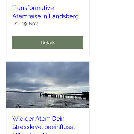
Transformative
Atemreise in Landsberg
Do., 19. Nov.
Details
Wie der Atem Dein
Stresslevel beeinflusst |