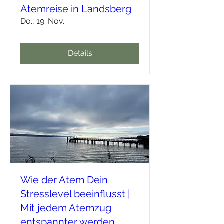
Atemreise in Landsberg
Do., 19. Nov.
Details
Wie der Atem Dein
Stresslevel beeinflusst |
Mit jedem Atemzug
entspannter werden