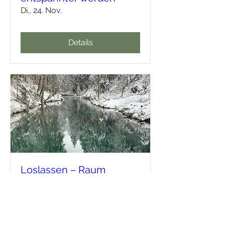
Di., 24. Nov.
Details
Loslassen – Raum
schaffen für Neues
Do., 03. Dez.