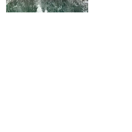
Loslassen – Raum
schaffen für Neues
Do., 03. Dez.
Details